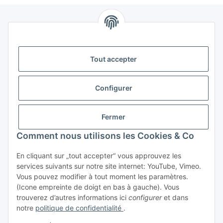
Tout accepter
Storkower Straße 158
D-10407 Berlin
Configurer
Deutschland
CONTACT
Fermer
Tel:
+49 (0)30 555 70 70 – 0
Comment nous utilisons les Cookies & Co
Fax: +49 (0)30 555 70 70 – 99
En cliquant sur „tout accepter“ vous approuvez les
services suivants sur notre site internet: YouTube, Vimeo.
Vous pouvez modifier à tout moment les paramètres.
(Icone empreinte de doigt en bas à gauche). Vous
trouverez d’autres informations ici
configurer
et dans
notre
politique de confidentialité
.
#global.withdrawalForm#