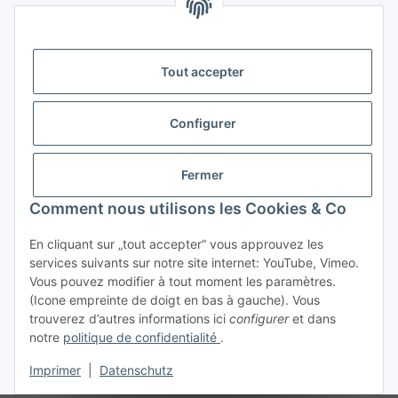
Tout accepter
Storkower Straße 158
D-10407 Berlin
Configurer
Deutschland
CONTACT
Fermer
Tel:
+49 (0)30 555 70 70 – 0
Comment nous utilisons les Cookies & Co
Fax: +49 (0)30 555 70 70 – 99
En cliquant sur „tout accepter“ vous approuvez les
services suivants sur notre site internet: YouTube, Vimeo.
Vous pouvez modifier à tout moment les paramètres.
(Icone empreinte de doigt en bas à gauche). Vous
trouverez d’autres informations ici
configurer
et dans
notre
politique de confidentialité
.
#global.withdrawalForm#
Imprimer
|
Datenschutz
* Tous les prix incluent la TVA.plus
frais de port
.