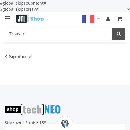
#global.skipToContent#
#global.skipToNav#
Page d’accueil
Storkower Straße 158
D-10407 Berlin