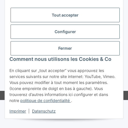
Deutschland
CONTACT
Tout accepter
Tel:
+49 (0)30 555 70 70 – 0
Fax: +49 (0)30 555 70 70 – 99
Configurer
Fermer
Comment nous utilisons les Cookies & Co
En cliquant sur „tout accepter“ vous approuvez les
#global.withdrawalForm#
services suivants sur notre site internet: YouTube, Vimeo.
Vous pouvez modifier à tout moment les paramètres.
* Tous les prix incluent la TVA.plus
frais de port
.
(Icone empreinte de doigt en bas à gauche). Vous
trouverez d’autres informations ici
configurer
et dans
notre
politique de confidentialité
.
Imprimer
|
Datenschutz